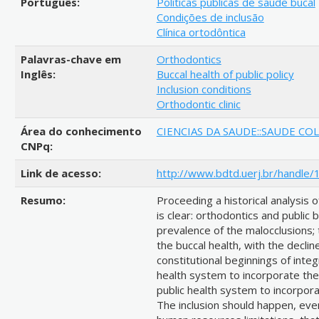
Português:
Políticas públicas de saúde bucal
Condições de inclusão
Clínica ortodôntica
Palavras-chave em
Orthodontics
Inglês:
Buccal health of public policy
Inclusion conditions
Orthodontic clinic
Área do conhecimento
CIENCIAS DA SAUDE::SAUDE CO
CNPq:
Link de acesso:
http://www.bdtd.uerj.br/handle
Resumo:
Proceeding a historical analysis of
is clear: orthodontics and public
prevalence of the malocclusions;
the buccal health, with the decli
constitutional beginnings of inte
health system to incorporate the
public health system to incorpora
The inclusion should happen, even