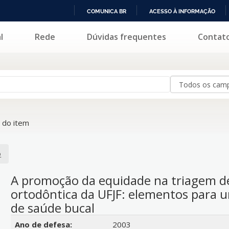
COMUNICA BR
ACESSO À INFORMAÇÃO
IR
l
Rede
Dúvidas frequentes
Contat
PARA
O
CONTEÚDO
 do item
o
A promoção da equidade na triagem de 
ortodôntica da UFJF: elementos para u
de saúde bucal
Detalhes bibliográficos
Ano de defesa:
2003