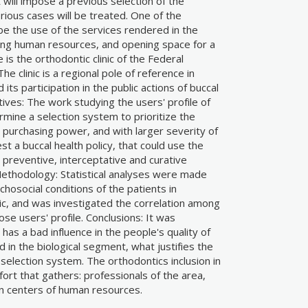
 will impose a previous selection of the
rious cases will be treated. One of the
be the use of the services rendered in the
ming human resources, and opening space for a
 is the orthodontic clinic of the Federal
The clinic is a regional pole of reference in
 its participation in the public actions of buccal
ives: The work studying the users' profile of
ermine a selection system to prioritize the
 purchasing power, and with larger severity of
st a buccal health policy, that could use the
he preventive, interceptative and curative
Methodology: Statistical analyses were made
hosocial conditions of the patients in
nic, and was investigated the correlation among
se users' profile. Conclusions: It was
has a bad influence in the people's quality of
and in the biological segment, what justifies the
 selection system. The orthodontics inclusion in
ort that gathers: professionals of the area,
n centers of human resources.