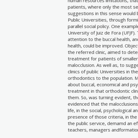
human resources limitations, that
patients, where only the most se
suggestions in this sense would 
Public Universities, through for
parallel social policy. One example
University of Juiz de Fora (UFJF). 
attention to the buccal health, and
health, could be improved. Object
the referred clinic, aimed to det
treatment for patients of smaller
malocclusion. As well as, to sugge
clinics of public Universities in t
orthodontics to the population. 
about buccal, economical and psyc
treatment in that orthodontic cli
them. So, was turning evident, tho
evidenced that the malocclusions 
life, in the social, psychological 
presence of those criteria, in the
the public service, demamd an eff
teachers, managers andformatio