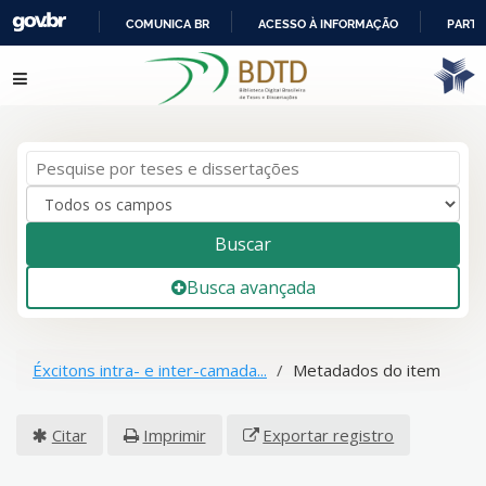
COMUNICA BR
ACESSO À INFORMAÇÃO
PARTI
IR
Pular para o conteúdo
PARA
O
CONTEÚDO
Buscar
Busca avançada
Éxcitons intra- e inter-camada...
Metadados do item
Citar
Imprimir
Exportar registro