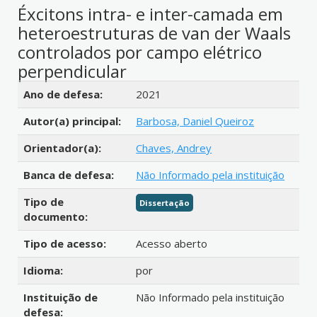
Éxcitons intra- e inter-camada em
heteroestruturas de van der Waals
controlados por campo elétrico
perpendicular
Detalhes bibliográficos
Ano de defesa:
2021
Autor(a) principal:
Barbosa, Daniel Queiroz
Orientador(a):
Chaves, Andrey
Banca de defesa:
Não Informado pela instituição
Tipo de
Dissertação
documento:
Tipo de acesso:
Acesso aberto
Idioma:
por
Instituição de
Não Informado pela instituição
defesa: