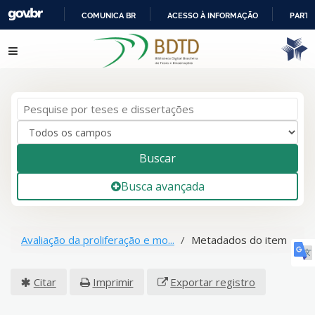
COMUNICA BR
ACESSO À INFORMAÇÃO
PARTI
IR
Pular para o conteúdo
PARA
O
CONTEÚDO
Buscar
Busca avançada
Avaliação da proliferação e mo...
Metadados do item
Citar
Imprimir
Exportar registro