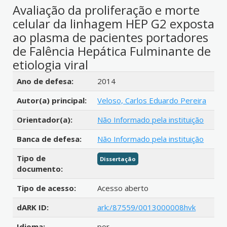
Avaliação da proliferação e morte
celular da linhagem HEP G2 exposta
ao plasma de pacientes portadores
de Falência Hepática Fulminante de
etiologia viral
Detalhes bibliográficos
Ano de defesa:
2014
Autor(a) principal:
Veloso, Carlos Eduardo Pereira
Orientador(a):
Não Informado pela instituição
Banca de defesa:
Não Informado pela instituição
Tipo de
Dissertação
documento:
Tipo de acesso:
Acesso aberto
dARK ID:
ark:/87559/0013000008hvk
Idioma:
por