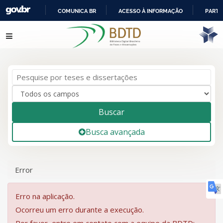
COMUNICA BR
ACESSO À INFORMAÇÃO
PARTI
IR
Pular para o conteúdo
PARA
O
CONTEÚDO
Buscar
Busca avançada
Error
Erro na aplicação.
Ocorreu um erro durante a execução.