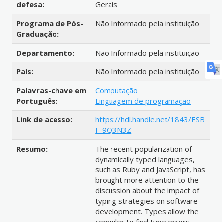
defesa:
Gerais
Programa de Pós-
Não Informado pela instituição
Graduação:
Departamento:
Não Informado pela instituição
País:
Não Informado pela instituição
Palavras-chave em
Computação
Português:
Linguagem de programação
Link de acesso:
https://hdl.handle.net/1843/ESB
F-9Q3N3Z
Resumo:
The recent popularization of
dynamically typed languages,
such as Ruby and JavaScript, has
brought more attention to the
discussion about the impact of
typing strategies on software
development. Types allow the
compiler to find type errors