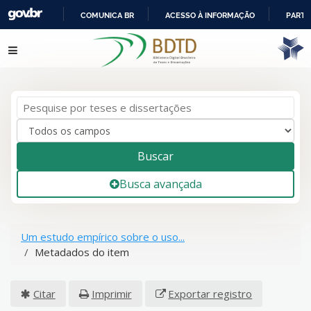
COMUNICA BR
ACESSO À INFORMAÇÃO
PARTI
IR
Pular para o conteúdo
PARA
O
CONTEÚDO
Buscar
Busca avançada
Um estudo empírico sobre o uso...
Metadados do item
Citar
Imprimir
Exportar registro