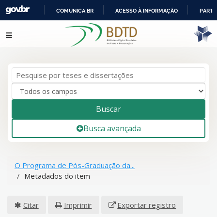
COMUNICA BR
ACESSO À INFORMAÇÃO
PARTI
IR
Pular para o conteúdo
PARA
O
CONTEÚDO
Buscar
Busca avançada
O Programa de Pós-Graduação da...
Metadados do item
Citar
Imprimir
Exportar registro