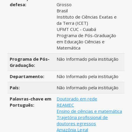
defesa:
Grosso
Brasil
Instituto de Ciências Exatas e
da Terra (ICET)
UFMT CUC - Cuiabá
Programa de Pós-Graduação
em Educação Ciências e
Matemática
Programa de Pós-
Não Informado pela instituição
Graduação:
Departamento:
Não Informado pela instituição
País:
Não Informado pela instituição
Palavras-chave em
Doutorado em rede
Português:
REAMEC
Ensino de ciências e matemática
Trajetória profissional de
doutores egressos
Amazônia Legal