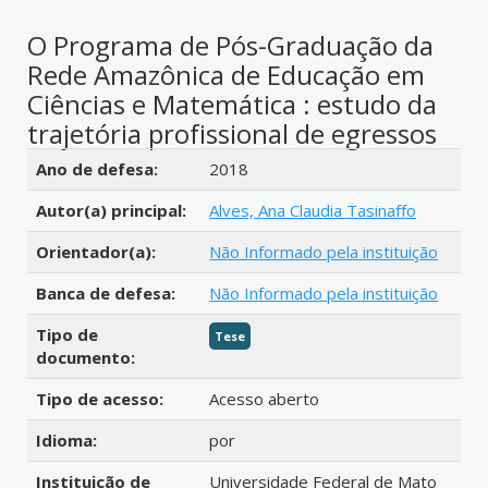
O Programa de Pós-Graduação da
Rede Amazônica de Educação em
Ciências e Matemática : estudo da
trajetória profissional de egressos
Detalhes bibliográficos
Ano de defesa:
2018
Autor(a) principal:
Alves, Ana Claudia Tasinaffo
Orientador(a):
Não Informado pela instituição
Banca de defesa:
Não Informado pela instituição
Tipo de
Tese
documento:
Tipo de acesso:
Acesso aberto
Idioma:
por
Instituição de
Universidade Federal de Mato