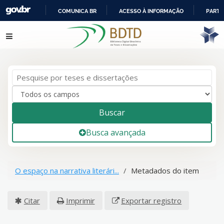
COMUNICA BR
ACESSO À INFORMAÇÃO
PARTI
IR
Pular para o conteúdo
PARA
O
CONTEÚDO
Buscar
Busca avançada
O espaço na narrativa literári...
Metadados do item
Citar
Imprimir
Exportar registro