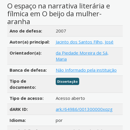
O espaço na narrativa literária e
fílmica em O beijo da mulher-
aranha
Detalhes bibliográficos
Ano de defesa:
2007
Autor(a) principal:
Jacinto dos Santos Filho, José
Orientador(a):
da Piedade Moreira de Sá,
Maria
Banca de defesa:
Não Informado pela instituição
Tipo de
Dissertação
documento:
Tipo de acesso:
Acesso aberto
dARK ID:
ark:/64986/001300000xqzg
Idioma:
por