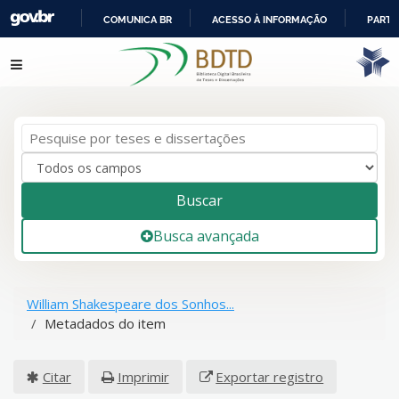
COMUNICA BR
ACESSO À INFORMAÇÃO
PARTI
IR
Pular para o conteúdo
PARA
O
CONTEÚDO
Buscar
Busca avançada
William Shakespeare dos Sonhos...
Metadados do item
Citar
Imprimir
Exportar registro