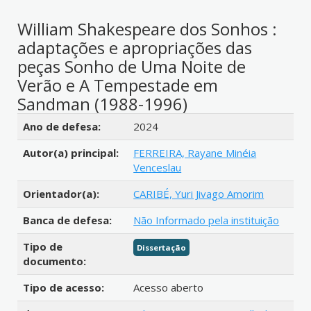
William Shakespeare dos Sonhos :
adaptações e apropriações das
peças Sonho de Uma Noite de
Verão e A Tempestade em
Sandman (1988-1996)
Detalhes bibliográficos
Ano de defesa:
2024
Autor(a) principal:
FERREIRA, Rayane Minéia
Venceslau
Orientador(a):
CARIBÉ, Yuri Jivago Amorim
Banca de defesa:
Não Informado pela instituição
Tipo de
Dissertação
documento:
Tipo de acesso:
Acesso aberto