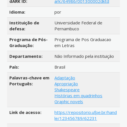
dARK ID:
ark:/64986/001300002dktd
Idioma:
por
Instituição de
Universidade Federal de
defesa:
Pernambuco
Programa de Pós-
Programa de Pos Graduacao
Graduação:
em Letras
Departamento:
Não Informado pela instituição
País:
Brasil
Palavras-chave em
Adaptação
Português:
Apropriação
Shakespeare
Histórias em quadrinhos
Graphic novels
Link de acesso:
https://repositorio.ufpe.br/hand
le/123456789/62231