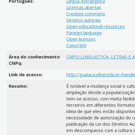
Português:
Língua estrangeira
Licenças abertas
Creative commons
Direitos autorais
Open educational resources
Foreign language
Open licenses
Copyright
Área do conhecimento
CNPQ::LINGUISTICA, LETRAS E A
CNPq:
Link de acesso:
http://guaiaca.ufpel.edu.br/handl
Resumo:
É notável a mudança social e cult
ampliação desde a popularização
tem-se acesso, com muita facilid
terceiros em diferentes formatos
ideia de que eles estão disponí
necessidade de autorização do cr
publicação da Lei dos Direitos Au
em descompasso com a cultura 