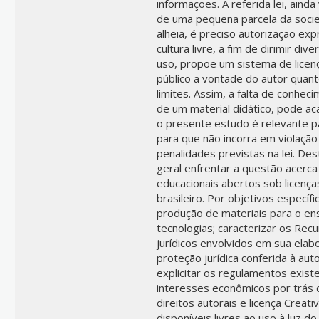
informações. A referida lei, ain
de uma pequena parcela da socie
alheia, é preciso autorização ex
cultura livre, a fim de dirimir di
uso, propõe um sistema de licen
público a vontade do autor quan
limites. Assim, a falta de conhec
de um material didático, pode aca
o presente estudo é relevante pa
para que não incorra em violação 
penalidades previstas na lei. De
geral enfrentar a questão acerca 
educacionais abertos sob licença
brasileiro. Por objetivos especí
produção de materiais para o en
tecnologias; caracterizar os Rec
jurídicos envolvidos em sua elabo
proteção jurídica conferida à autor
explicitar os regulamentos exist
interesses econômicos por trás d
direitos autorais e licença Creat
disponíveis livres ao uso à luz do