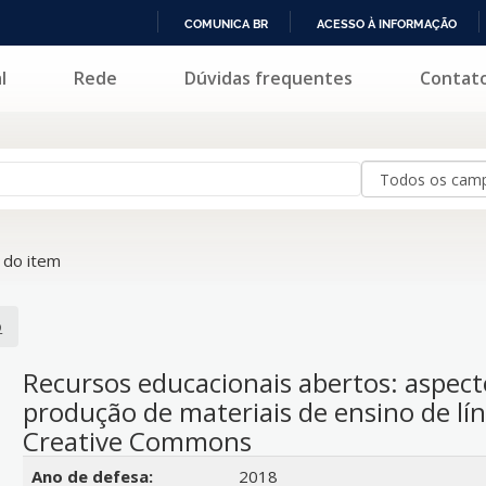
COMUNICA BR
ACESSO À INFORMAÇÃO
IR
l
Rede
Dúvidas frequentes
Contat
PARA
O
CONTEÚDO
do item
o
Recursos educacionais abertos: aspect
produção de materiais de ensino de lín
Creative Commons
Detalhes bibliográficos
Ano de defesa:
2018