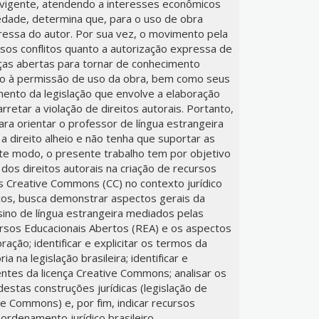
da vigente, atendendo a interesses econômicos
dade, determina que, para o uso de obra
pressa do autor. Por sua vez, o movimento pela
versos conflitos quanto a autorização expressa de
ças abertas para tornar de conhecimento
to à permissão de uso da obra, bem como seus
imento da legislação que envolve a elaboração
rretar a violação de direitos autorais. Portanto,
ra orientar o professor de língua estrangeira
a direito alheio e não tenha que suportar as
ste modo, o presente trabalho tem por objetivo
dos direitos autorais na criação de recursos
s Creative Commons (CC) no contexto jurídico
ficos, busca demonstrar aspectos gerais da
sino de língua estrangeira mediados pelas
ursos Educacionais Abertos (REA) e os aspectos
ração; identificar e explicitar os termos da
ia na legislação brasileira; identificar e
entes da licença Creative Commons; analisar os
estas construções jurídicas (legislação de
ive Commons) e, por fim, indicar recursos
 ordenamento jurídico brasileiro.