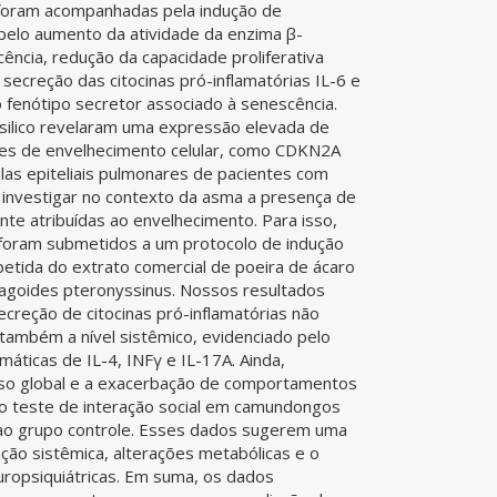
foram acompanhadas pela indução de
 pelo aumento da atividade da enzima β-
ência, redução da capacidade proliferativa
ecreção das citocinas pró-inflamatórias IL-6 e
 fenótipo secretor associado à senescência.
n silico revelaram uma expressão elevada de
es de envelhecimento celular, como CDKN2A
as epiteliais pulmonares de pacientes com
 investigar no contexto da asma a presença de
nte atribuídas ao envelhecimento. Para isso,
oram submetidos a um protocolo de indução
etida do extrato comercial de poeira de ácaro
goides pteronyssinus. Nossos resultados
reção de citocinas pró-inflamatórias não
também a nível sistêmico, evidenciado pelo
ticas de IL-4, INFγ e IL-17A. Ainda,
so global e a exacerbação de comportamentos
o teste de interação social em camundongos
ao grupo controle. Esses dados sugerem uma
ção sistêmica, alterações metabólicas e o
ropsiquiátricas. Em suma, os dados