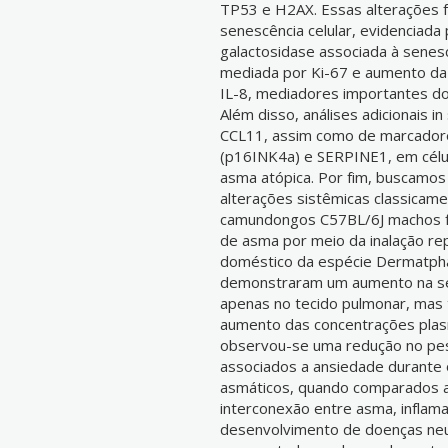
TP53 e H2AX. Essas alterações 
senescência celular, evidenciada
galactosidase associada à senesc
mediada por Ki-67 e aumento da s
IL-8, mediadores importantes do
Além disso, análises adicionais i
CCL11, assim como de marcador
(p16INK4a) e SERPINE1, em célul
asma atópica. Por fim, buscamos
alterações sistêmicas classicame
camundongos C57BL/6J machos f
de asma por meio da inalação rep
doméstico da espécie Dermatpha
demonstraram um aumento na sec
apenas no tecido pulmonar, mas 
aumento das concentrações plasmá
observou-se uma redução no pe
associados a ansiedade durante 
asmáticos, quando comparados 
interconexão entre asma, inflama
desenvolvimento de doenças neu