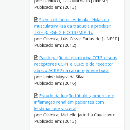
por: Danilucci, Taís Marolato [UNESP]
Publicado em: (2013)
Stem cell factor estimula células da
musculatura lisa da traqueia a produzir
TGF-β, FGF-2 E CCL3/MIP-1α
por: Oliveira, Luis Cezar Farias de [UNESP]
Publicado em: (2012)
Participação da quimiocina CCL3 e seus
receptores CCR1 e CCR5 e do receptor
atípico ACKR2 na carcinogênese bucal
por: Janine Mayra da Silva
Publicado em: (2016)
Estudo da função túbulo-glomerular e
inflamação renal em pacientes com
leishmaniose visceral
por: Oliveira, Michelle Jacintha Cavalcante
Publicado em: (2013)