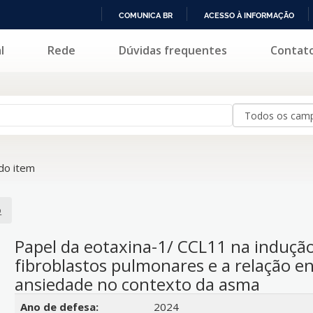
COMUNICA BR
ACESSO À INFORMAÇÃO
IR
l
Rede
Dúvidas frequentes
Contat
PARA
O
CONTEÚDO
do item
o
Papel da eotaxina-1/ CCL11 na indução
fibroblastos pulmonares e a relação en
ansiedade no contexto da asma
Detalhes bibliográficos
Ano de defesa:
2024