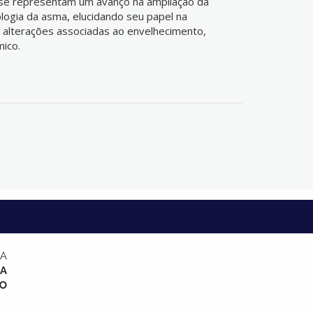
se representam um avanço na ampliação da
ologia da asma, elucidando seu papel na
 alterações associadas ao envelhecimento,
mico.