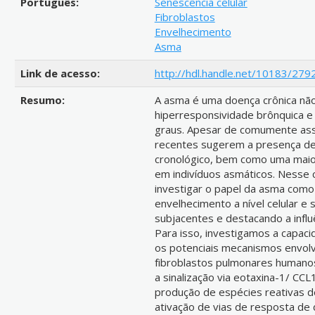
Português:
Senescência celular
Fibroblastos
Envelhecimento
Asma
Link de acesso:
http://hdl.handle.net/10183/279
Resumo:
A asma é uma doença crônica não 
hiperresponsividade brônquica e 
graus. Apesar de comumente asso
recentes sugerem a presença de
cronológico, bem como uma maior
em indivíduos asmáticos. Nesse 
investigar o papel da asma como
envelhecimento a nível celular e
subjacentes e destacando a infl
Para isso, investigamos a capaci
os potenciais mecanismos envol
fibroblastos pulmonares human
a sinalização via eotaxina-1/ 
produção de espécies reativas 
ativação de vias de resposta de 