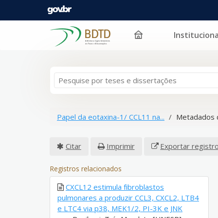
Instituciona
Pular para o conteúdo
Papel da eotaxina-1/ CCL11 na...
Metadados 
Citar
Imprimir
Exportar registr
Registros relacionados
CXCL12 estimula fibroblastos
pulmonares a produzir CCL3, CXCL2, LTB4
e LTC4 via p38, MEK1/2, PI-3K e JNK