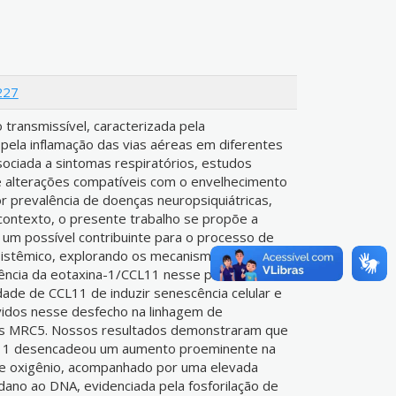
227
transmissível, caracterizada pela
pela inflamação das vias aéreas em diferentes
ciada a sintomas respiratórios, estudos
 alterações compatíveis com o envelhecimento
 prevalência de doenças neuropsiquiátricas,
contexto, o presente trabalho se propõe a
 um possível contribuinte para o processo de
 sistêmico, explorando os mecanismos
uência da eotaxina-1/CCL11 nesse processo.
dade de CCL11 de induzir senescência celular e
vidos nesse desfecho na linhagem de
os MRC5. Nossos resultados demonstraram que
CCL11 desencadeou um aumento proeminente na
de oxigênio, acompanhado por uma elevada
dano ao DNA, evidenciada pela fosforilação de