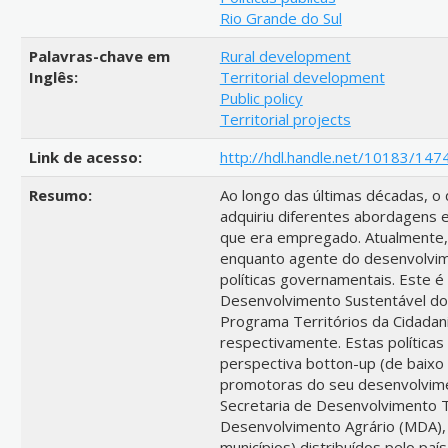
Rio Grande do Sul
Palavras-chave em
Rural development
Inglês:
Territorial development
Public policy
Territorial projects
Link de acesso:
http://hdl.handle.net/10183/147
Resumo:
Ao longo das últimas décadas, o
adquiriu diferentes abordagens
que era empregado. Atualmente,
enquanto agente do desenvolvime
políticas governamentais. Este 
Desenvolvimento Sustentável do
Programa Territórios da Cidadan
respectivamente. Estas política
perspectiva botton-up (de baixo
promotoras do seu desenvolvimen
Secretaria de Desenvolvimento Te
Desenvolvimento Agrário (MDA), 
municípios) distribuídos pelo país