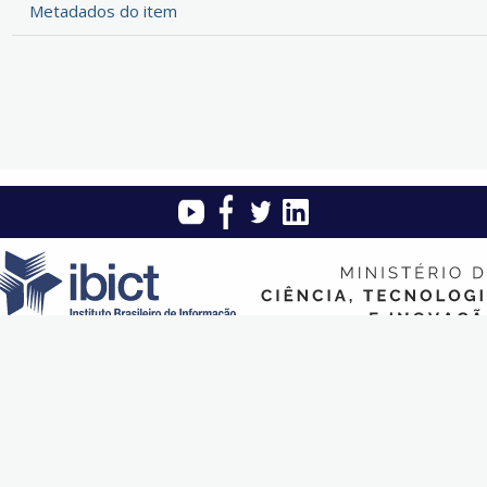
Metadados do item
Instituto Brasileiro de Informação em Ciência e Tecnologia (Ibict)
 Quadra 5 - Lote 6 Bloco H - Asa sul - CEP: 70.070-912 - Brasília