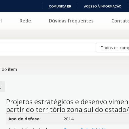
COMUNICA BR
ACESSO À INFORMAÇÃO
IR
l
Rede
Dúvidas frequentes
Contat
PARA
O
CONTEÚDO
 do item
o
Projetos estratégicos e desenvolviment
partir do território zona sul do estado
Detalhes bibliográficos
Ano de defesa:
2014