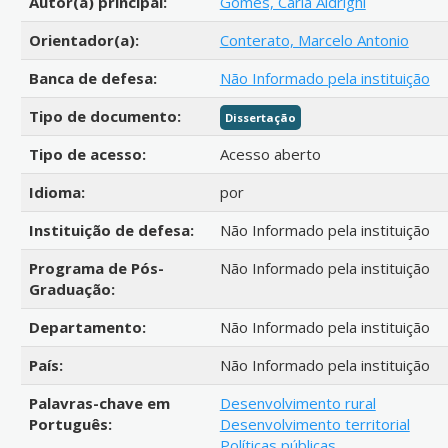
Autor(a) principal:
Gomes, Carla Aldrighi
Orientador(a):
Conterato, Marcelo Antonio
Banca de defesa:
Não Informado pela instituição
Tipo de documento:
Dissertação
Tipo de acesso:
Acesso aberto
Idioma:
por
Instituição de defesa:
Não Informado pela instituição
Programa de Pós-
Não Informado pela instituição
Graduação:
Departamento:
Não Informado pela instituição
País:
Não Informado pela instituição
Palavras-chave em
Desenvolvimento rural
Português:
Desenvolvimento territorial
Políticas públicas