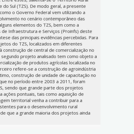
e do Sul (TZS). De modo geral, a presente
 como o Governo Federal vem utilizando a
volvimento no cenário contemporâneo das
o alguns elementos do TZS, bem como a
 de Infraestrutura e Serviços (Proinfs) deste
ntese das principais evidências percebidas. Para
ojetos do TZS, localizados em diferentes
 à construção de central de comercialização no
o segundo projeto analisado tem como objeto a
ialização de produtos agrícolas localizada no
rceiro refere-se a construção de agroindústria
ltimo, construção de unidade de capacitação no
se que no período entre 2003 a 2011, foram
ZS, sendo que grande parte dos projetos
a ações pontuais, tais como aquisição de
em territorial venha a contribuir para a
istentes para o desenvolvimento rural
s de que a grande maioria dos projetos ainda