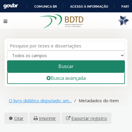
COMUNICA BR
ACESSO À INFORMAÇÃO
PARTI
IR
Pular para o conteúdo
PARA
O
CONTEÚDO
Buscar
Busca avançada
O livro didático disputado: um...
Metadados do item
Citar
Imprimir
Exportar registro