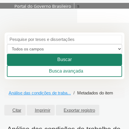
Portal do Governo Brasileiro
s
Pular para o conteúdo
Buscar
Busca avançada
Análise das condições de traba...
Metadados do item
Citar
Imprimir
Exportar registro