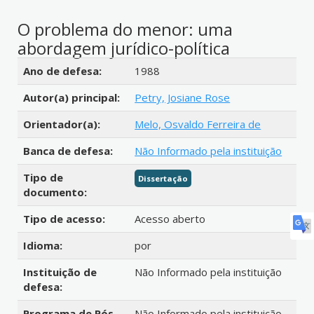
O problema do menor: uma
abordagem jurídico-política
Detalhes bibliográficos
Ano de defesa:
1988
Autor(a) principal:
Petry, Josiane Rose
Orientador(a):
Melo, Osvaldo Ferreira de
Banca de defesa:
Não Informado pela instituição
Tipo de
Dissertação
documento:
Tipo de acesso:
Acesso aberto
Idioma:
por
Instituição de
Não Informado pela instituição
defesa:
Programa de Pós-
Não Informado pela instituição