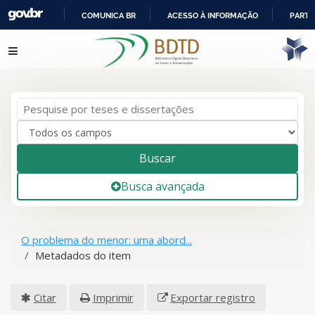
COMUNICA BR
ACESSO À INFORMAÇÃO
PARTI
IR
Pular para o conteúdo
PARA
O
CONTEÚDO
Buscar
Busca avançada
O problema do menor: uma abord...
Metadados do item
Citar
Imprimir
Exportar registro