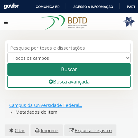
COMUNICA BR
ACESSO À INFORMAÇÃO
PARTI
IR
Pular para o conteúdo
PARA
O
CONTEÚDO
Buscar
Busca avançada
Campus da Universidade Federal...
Metadados do item
Citar
Imprimir
Exportar registro