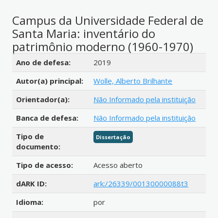
Campus da Universidade Federal de
Santa Maria: inventário do
patrimônio moderno (1960-1970)
Detalhes bibliográficos
Ano de defesa:
2019
Autor(a) principal:
Wolle, Alberto Brilhante
Orientador(a):
Não Informado pela instituição
Banca de defesa:
Não Informado pela instituição
Tipo de
Dissertação
documento:
Tipo de acesso:
Acesso aberto
dARK ID:
ark:/26339/00130000088t3
Idioma:
por