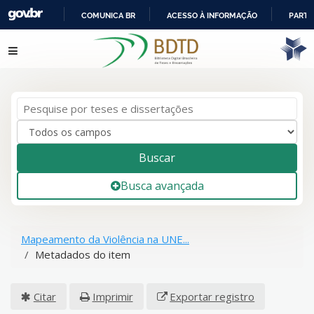
COMUNICA BR
ACESSO À INFORMAÇÃO
PARTI
IR
Pular para o conteúdo
PARA
O
CONTEÚDO
Buscar
Busca avançada
Mapeamento da Violência na UNE...
Metadados do item
Citar
Imprimir
Exportar registro