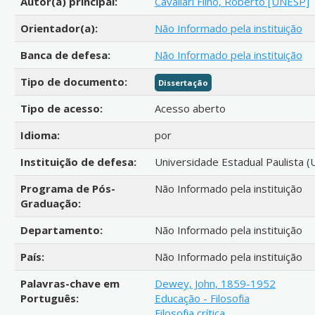
Autor(a) principal:
Cavallari Filho, Roberto [UNESP]
Orientador(a):
Não Informado pela instituição
Banca de defesa:
Não Informado pela instituição
Tipo de documento:
Dissertação
Tipo de acesso:
Acesso aberto
Idioma:
por
Instituição de defesa:
Universidade Estadual Paulista (
Programa de Pós-
Não Informado pela instituição
Graduação:
Departamento:
Não Informado pela instituição
País:
Não Informado pela instituição
Palavras-chave em
Dewey, John, 1859-1952
Português:
Educação - Filosofia
Filosofia crítica