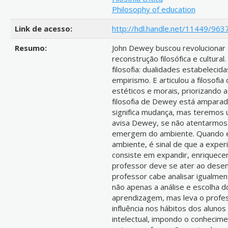
Philosophy of education
Link de acesso:
http://hdl.handle.net/11449/963
Resumo:
John Dewey buscou revolucionar
reconstrução filosófica e cultura
filosofia: dualidades estabeleci
empirismo. E articulou a filosofi
estéticos e morais, priorizando a 
filosofia de Dewey está amparada
significa mudança, mas teremos 
avisa Dewey, se não atentarmos 
emergem do ambiente. Quando es
ambiente, é sinal de que a experi
consiste em expandir, enriquecer,
professor deve se ater ao desenv
professor cabe analisar igualmen
não apenas a análise e escolha 
aprendizagem, mas leva o profess
influência nos hábitos dos aluno
intelectual, impondo o conheci