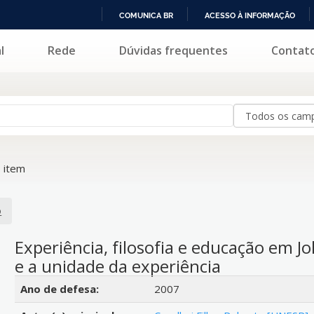
COMUNICA BR
ACESSO À INFORMAÇÃO
IR
l
Rede
Dúvidas frequentes
Contat
PARA
O
CONTEÚDO
 item
o
Experiência, filosofia e educação em J
e a unidade da experiência
Detalhes bibliográficos
Ano de defesa:
2007