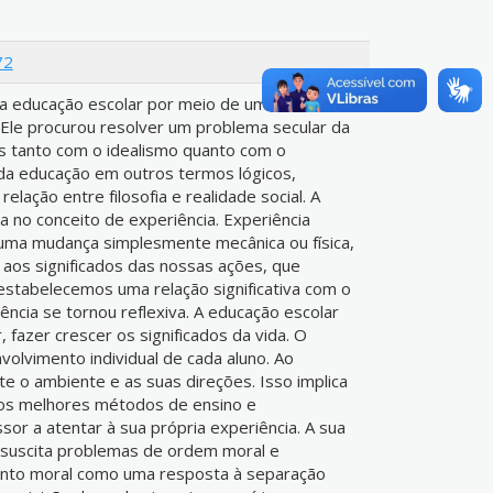
72
 a educação escolar por meio de uma
l. Ele procurou resolver um problema secular da
das tanto com o idealismo quanto com o
a da educação em outros termos lógicos,
relação entre filosofia e realidade social. A
 no conceito de experiência. Experiência
uma mudança simplesmente mecânica ou física,
aos significados das nossas ações, que
tabelecemos uma relação significativa com o
ência se tornou reflexiva. A educação escolar
 fazer crescer os significados da vida. O
olvimento individual de cada aluno. Ao
te o ambiente e as suas direções. Isso implica
dos melhores métodos de ensino e
or a atentar à sua própria experiência. A sua
s suscita problemas de ordem moral e
mento moral como uma resposta à separação