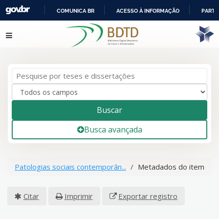
COMUNICA BR
ACESSO À INFORMAÇÃO
PARTI
IR
Pular para o conteúdo
PARA
O
CONTEÚDO
Buscar
Busca avançada
Patologias sociais contemporân...
Metadados do item
Citar
Imprimir
Exportar registro