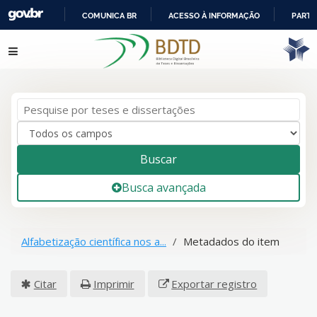
COMUNICA BR
ACESSO À INFORMAÇÃO
PARTI
IR
Pular para o conteúdo
PARA
O
CONTEÚDO
Buscar
Busca avançada
Alfabetização científica nos a...
Metadados do item
Citar
Imprimir
Exportar registro