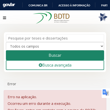
COMUNICA BR
ACESSO À INFORMAÇÃO
PARTI
IR
Pular para o conteúdo
PARA
O
CONTEÚDO
Buscar
Busca avançada
Error
Erro na aplicação.
Ocorreu um erro durante a execução.