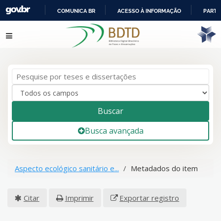
COMUNICA BR
ACESSO À INFORMAÇÃO
PARTI
IR
Pular para o conteúdo
PARA
O
CONTEÚDO
Buscar
Busca avançada
Aspecto ecológico sanitário e...
Metadados do item
Citar
Imprimir
Exportar registro