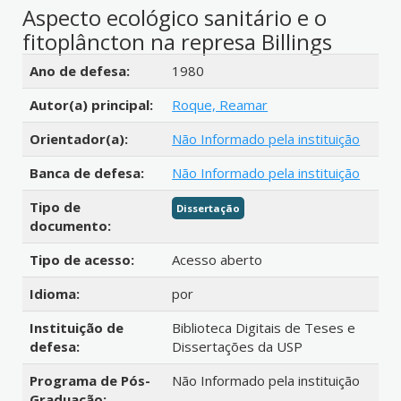
Aspecto ecológico sanitário e o
fitoplâncton na represa Billings
Detalhes bibliográficos
Ano de defesa:
1980
Autor(a) principal:
Roque, Reamar
Orientador(a):
Não Informado pela instituição
Banca de defesa:
Não Informado pela instituição
Tipo de
Dissertação
documento:
Tipo de acesso:
Acesso aberto
Idioma:
por
Instituição de
Biblioteca Digitais de Teses e
defesa:
Dissertações da USP
Programa de Pós-
Não Informado pela instituição
Graduação: