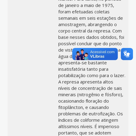
de janeiro a maio de 1975,
foram efetuadas coletas
semanais em seis estações de
amostragem, abrangendo o
corpo central da represa. Com
base nesses dados obtidos, foi
possível concluir que do ponto
de vista ecológico-sanitário, a
água da represa Billings
apresenta-se bastante
insatisfatória tanto para
potabilização como para o lazer.
A represa apresenta altos
níveis de concentração de sais
minerais (nitrogênio e fósforo),
ocasionando floração do
fitoplâncton, e causando
problemas de eutrofização. Os
índices de coliforme atingem
altíssimos níveis. É imperioso
portanto, que se adotem