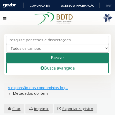
COMUNICA BR
ACESSO À INFORMAÇÃO
PARTI
IR
Pular para o conteúdo
PARA
O
CONTEÚDO
Buscar
Busca avançada
A expansão dos condomínios log...
Metadados do item
Citar
Imprimir
Exportar registro