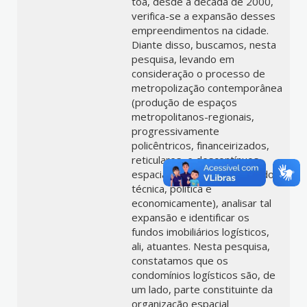
toa, desde a década de 2000,
verifica-se a expansão desses
empreendimentos na cidade.
Diante disso, buscamos, nesta
pesquisa, levando em
consideração o processo de
metropolização contemporânea
(produção de espaços
metropolitanos-regionais,
progressivamente
policêntricos, financeirizados,
reticulares, e descontínuos
espacialmente, mas integrados
técnica, política e
economicamente), analisar tal
expansão e identificar os
fundos imobiliários logísticos,
ali, atuantes. Nesta pesquisa,
constatamos que os
condomínios logísticos são, de
um lado, parte constituinte da
organização espacial