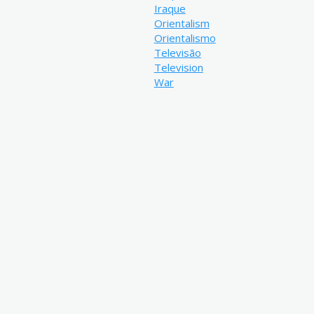
Iraque
Orientalism
Orientalismo
Televisão
Television
War
Resumo:
O presente trabalho discorre so
difundiram sobre o Iraque durant
especialmente em 2003. Além de
de comunicação, como estão dis
canais de informação, o material
pública e por cabo abordaram o 
Metadados do item