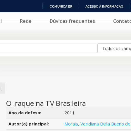
COMUNICA BR
ACESSO À INFORMAÇÃO
IR
l
Rede
Dúvidas frequentes
Contat
PARA
O
CONTEÚDO
m
o
O Iraque na TV Brasileira
Detalhes bibliográficos
Ano de defesa:
2011
Autor(a) principal:
Morais, Veridiana Delia Bueno de