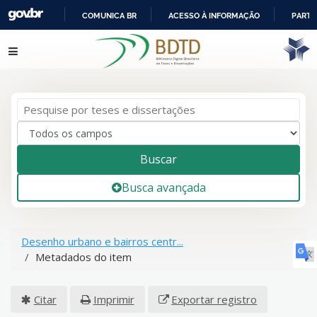
COMUNICA BR
ACESSO À INFORMAÇÃO
PARTI
IR
Pular para o conteúdo
PARA
O
CONTEÚDO
Buscar
Busca avançada
Desenho urbano e bairros centr...
Metadados do item
Citar
Imprimir
Exportar registro