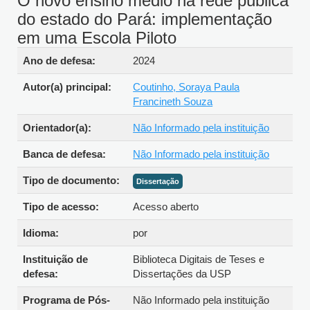
O novo ensino médio na rede
pública do estado do Pará:
implementação em uma Escola
Piloto
Detalhes bibliográficos
Ano de defesa:
2024
Autor(a) principal:
Coutinho, Soraya Paula
Francineth Souza
Orientador(a):
Não Informado pela instituição
Banca de defesa:
Não Informado pela instituição
Tipo de
Dissertação
documento:
Tipo de acesso:
Acesso aberto
Idioma:
por
Instituição de
Biblioteca Digitais de Teses e