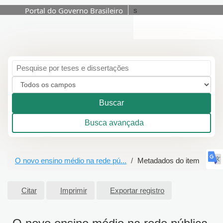
Portal do Governo Brasileiro
s
Pular para o conteúdo
Buscar
Busca avançada
O novo ensino médio na rede pú...
Metadados do item
Citar
Imprimir
Exportar registro