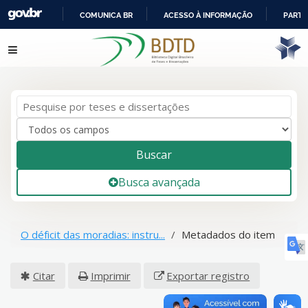
COMUNICA BR
ACESSO À INFORMAÇÃO
PARTI
IR
Pular para o conteúdo
PARA
O
CONTEÚDO
Buscar
Busca avançada
O déficit das moradias: instru...
Metadados do item
Citar
Imprimir
Exportar registro