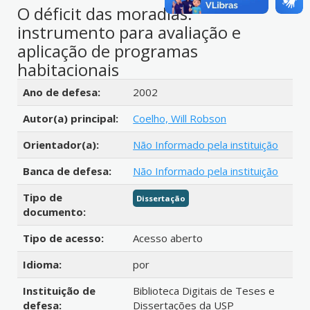
O déficit das moradias:
instrumento para avaliação e
aplicação de programas
habitacionais
Detalhes bibliográficos
Ano de defesa:
2002
Autor(a) principal:
Coelho, Will Robson
Orientador(a):
Não Informado pela instituição
Banca de defesa:
Não Informado pela instituição
Tipo de
Dissertação
documento:
Tipo de acesso:
Acesso aberto
Idioma:
por
Instituição de
Biblioteca Digitais de Teses e
defesa:
Dissertações da USP