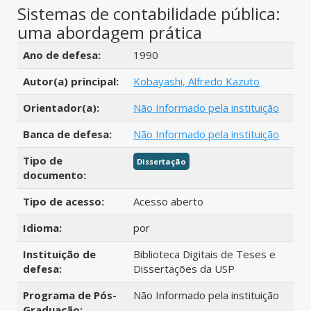
Sistemas de contabilidade pública:
uma abordagem prática
Detalhes bibliográficos
Ano de defesa:
1990
Autor(a) principal:
Kobayashi, Alfredo Kazuto
Orientador(a):
Não Informado pela instituição
Banca de defesa:
Não Informado pela instituição
Tipo de
Dissertação
documento:
Tipo de acesso:
Acesso aberto
Idioma:
por
Instituição de
Biblioteca Digitais de Teses e
defesa:
Dissertações da USP
Programa de Pós-
Não Informado pela instituição
Graduação: