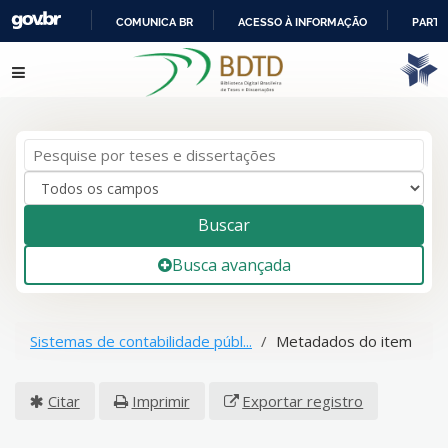
COMUNICA BR
ACESSO À INFORMAÇÃO
PARTI
IR
Pular para o conteúdo
PARA
O
CONTEÚDO
Buscar
Busca avançada
Sistemas de contabilidade públ...
Metadados do item
Citar
Imprimir
Exportar registro