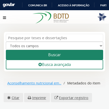
COMUNICA BR
ACESSO À INFORMAÇÃO
PARTI
IR
Pular para o conteúdo
PARA
O
CONTEÚDO
Buscar
Busca avançada
Aconselhamento nutricional em...
Metadados do item
Citar
Imprimir
Exportar registro