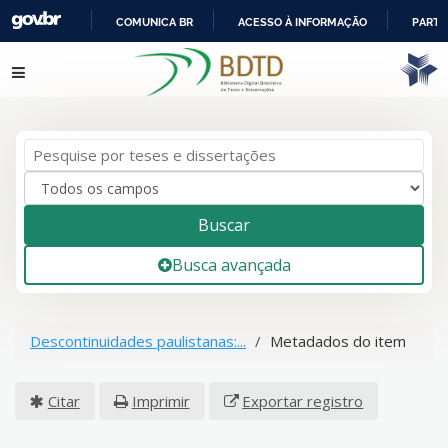
COMUNICA BR
ACESSO À INFORMAÇÃO
PARTI
IR
Pular para o conteúdo
PARA
O
CONTEÚDO
Buscar
Busca avançada
Descontinuidades paulistanas:...
Metadados do item
Citar
Imprimir
Exportar registro