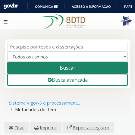
COMUNICA BR
ACESSO À INFORMAÇÃO
PARTI
IR
Pular para o conteúdo
PARA
O
CONTEÚDO
Buscar
Busca avançada
Sistema Vigor-S e processament...
Metadados do item
Citar
Imprimir
Exportar registro