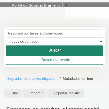
Portal do Governo Brasileiro
s
Pular para o conteúdo
Buscar
Busca avançada
Segredos de arquivo: etiqueta...
Metadados do item
Citar
Imprimir
Exportar registro