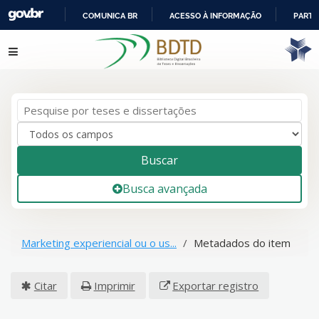
COMUNICA BR
ACESSO À INFORMAÇÃO
PARTI
IR
Pular para o conteúdo
PARA
O
CONTEÚDO
Buscar
Busca avançada
Marketing experiencial ou o us...
Metadados do item
Citar
Imprimir
Exportar registro