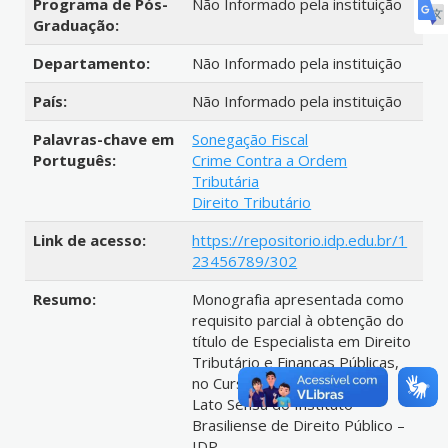
Programa de Pós-
Não Informado pela instituição
Graduação:
Departamento:
Não Informado pela instituição
País:
Não Informado pela instituição
Palavras-chave em
Sonegação Fiscal
Português:
Crime Contra a Ordem
Tributária
Direito Tributário
Link de acesso:
https://repositorio.idp.edu.br/1
23456789/302
Resumo:
Monografia apresentada como
requisito parcial à obtenção do
título de Especialista em Direito
Tributário e Finanças Públicas,
no Curso de Pós-Graduação
Lato Sensu do Instituto
Brasiliense de Direito Público –
IDP.