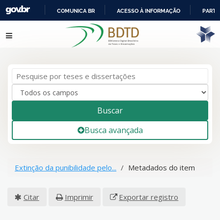
COMUNICA BR
ACESSO À INFORMAÇÃO
PARTI
IR
Pular para o conteúdo
PARA
O
CONTEÚDO
Buscar
Busca avançada
Extinção da punibilidade pelo...
Metadados do item
Citar
Imprimir
Exportar registro