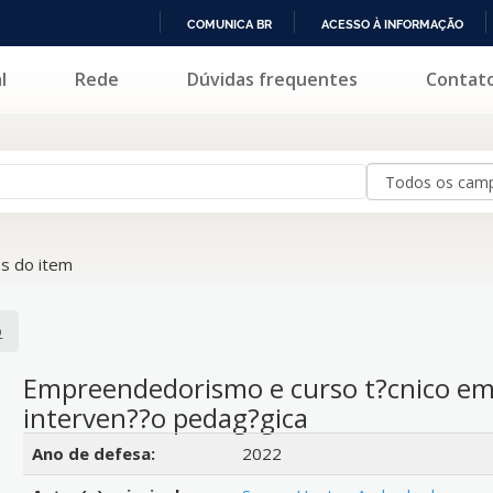
COMUNICA BR
ACESSO À INFORMAÇÃO
IR
l
Rede
Dúvidas frequentes
Contat
PARA
O
CONTEÚDO
s do item
o
Empreendedorismo e curso t?cnico em
interven??o pedag?gica
Detalhes bibliográficos
Ano de defesa:
2022