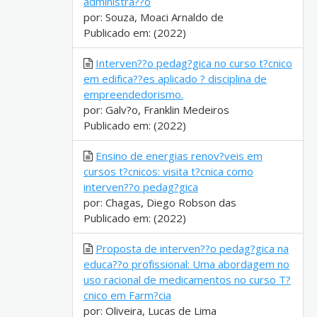
administra??o
por: Souza, Moaci Arnaldo de
Publicado em: (2022)
Interven??o pedag?gica no curso t?cnico
em edifica??es aplicado ? disciplina de
empreendedorismo.
por: Galv?o, Franklin Medeiros
Publicado em: (2022)
Ensino de energias renov?veis em
cursos t?cnicos: visita t?cnica como
interven??o pedag?gica
por: Chagas, Diego Robson das
Publicado em: (2022)
Proposta de interven??o pedag?gica na
educa??o profissional: Uma abordagem no
uso racional de medicamentos no curso T?
cnico em Farm?cia
por: Oliveira, Lucas de Lima