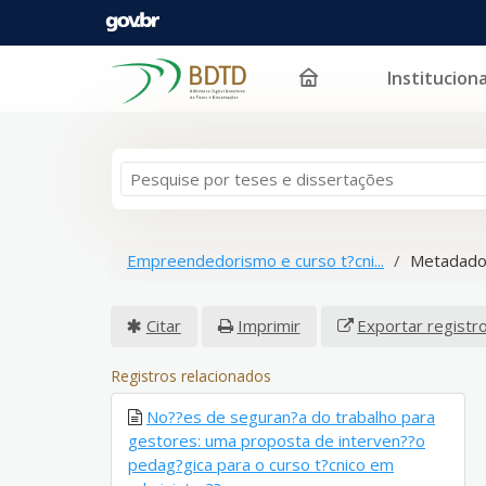
Instituciona
Pular para o conteúdo
Empreendedorismo e curso t?cni...
Metadado
Citar
Imprimir
Exportar registr
Registros relacionados
No??es de seguran?a do trabalho para
gestores: uma proposta de interven??o
pedag?gica para o curso t?cnico em