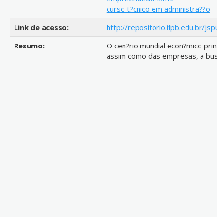
curso t?cnico em administra??o
Link de acesso:
http://repositorio.ifpb.edu.br/j
Resumo:
O cen?rio mundial econ?mico prin
assim como das empresas, a bus
readequa??o diante das novidad
Neste contexto o presente artig
contribui??o da interven??o ped
curso t?cnico em administra??o o
Augusto dos Anjos da cidade de 
desenvolvimento pessoal e profis
elaborada uma proposta de inter
e contribuir no desenvolviment
com?rcio local, nos empreendime
jun??o entre teoria e pr?tica, em
estudo pr?ticos. A proposta de 
qualitativa e em ess?ncia partici
conseguir informa??es. Na qual o
rios (textos, apresenta??o de s
casos pr?ticos) para que os alu