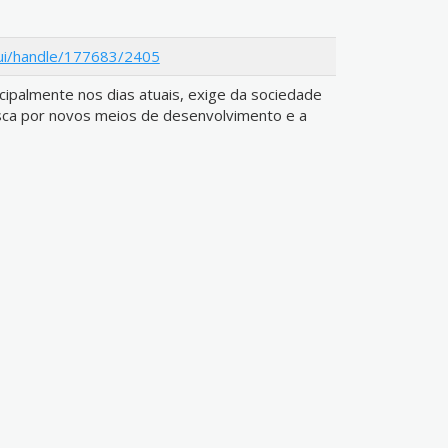
spui/handle/177683/2405
cipalmente nos dias atuais, exige da sociedade
ca por novos meios de desenvolvimento e a
es e demandas que surgem cotidianamente.
o busca apresentar a import?ncia e a
ag?gica na disciplina de empreendedorismo do
fertado pela escola estadual de ensino m?dio
Mari ? PB, corroborando de tal forma com o
sional dos alunos da modalidade EJA. Foi
ven??o pedag?gica a fim de observar o impacto
o dos alunos assim como consequentemente no
ntos. Onde na proposta ser? oferecida uma
 sala de aula atrav?s da exposi??o de casos de
interven??o dar-se-? atrav?s de uma pesquisa
pativa, ou seja, com o foco direcionado a
 professor disponibilizar? os materiais necess?
lides, apresenta??o de v?deos e exposi??o de
nos desenvolvam o aprendizado e a??o de