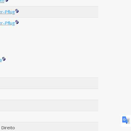
to
r-Pflug
r-Pflug
a
Direito