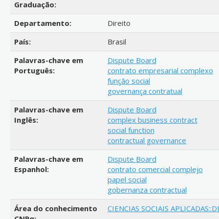
Graduação:
Departamento:
Direito
País:
Brasil
Palavras-chave em
Dispute Board
Português:
contrato empresarial complexo
função social
governança contratual
Palavras-chave em
Dispute Board
Inglês:
complex business contract
social function
contractual governance
Palavras-chave em
Dispute Board
Espanhol:
contrato comercial complejo
papel social
gobernanza contractual
Área do conhecimento
CIENCIAS SOCIAIS APLICADAS::D
CNPq: