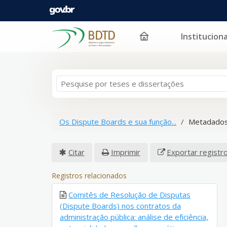
Instituciona
Pular para o conteúdo
Os Dispute Boards e sua função...
Metadados
Citar
Imprimir
Exportar registr
Registros relacionados
Comitês de Resolução de Disputas
(Dispute Boards) nos contratos da
administração pública: análise de eficiência,