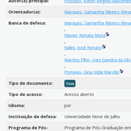
Autor(a) principal:
Possato, Karim Regina Nascimen
Orientador(a):
Marques, Samantha Ribeiro Meye
Banca de defesa:
Marques, Samantha Ribeiro Meye
,
Maciel, Renata Mota
,
Nalini, José Renato
,
Martins Filho, Ives Gandra da Silv
,
Pompeu, Gina Vidal Marcílio
Tipo de documento:
Tese
Tipo de acesso:
Acesso aberto
Idioma:
por
Instituição de defesa:
Universidade Nove de Julho
Programa de Pós-
Programa de Pós-Graduação em 