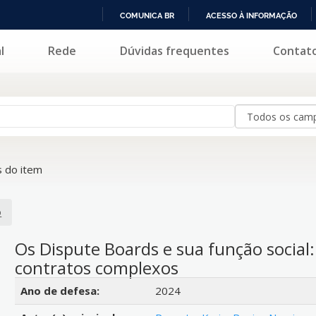
COMUNICA BR
ACESSO À INFORMAÇÃO
IR
l
Rede
Dúvidas frequentes
Contat
PARA
O
CONTEÚDO
 do item
o
Os Dispute Boards e sua função social:
contratos complexos
Detalhes bibliográficos
Ano de defesa:
2024