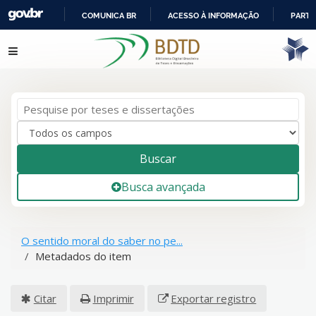
COMUNICA BR
ACESSO À INFORMAÇÃO
PARTI
IR
Pular para o conteúdo
PARA
O
CONTEÚDO
Buscar
Busca avançada
O sentido moral do saber no pe...
Metadados do item
Citar
Imprimir
Exportar registro