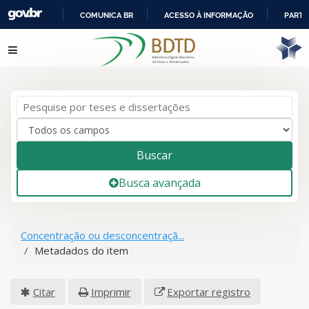
COMUNICA BR
ACESSO À INFORMAÇÃO
PARTI
IR
Pular para o conteúdo
PARA
O
CONTEÚDO
Buscar
Busca avançada
Concentração ou desconcentraçã...
Metadados do item
Citar
Imprimir
Exportar registro