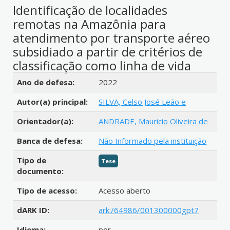
Identificação de localidades
remotas na Amazônia para
atendimento por transporte aéreo
subsidiado a partir de critérios de
classificação como linha de vida
Detalhes bibliográficos
Ano de defesa:
2022
Autor(a) principal:
SILVA, Celso José Leão e
Orientador(a):
ANDRADE, Mauricio Oliveira de
Banca de defesa:
Não Informado pela instituição
Tipo de
Tese
documento:
Tipo de acesso:
Acesso aberto
dARK ID:
ark:/64986/001300000gpt7
Idioma:
por