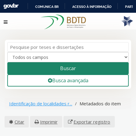
COMUNICA BR
ACESSO À INFORMAÇÃO
PARTI
IR
Pular para o conteúdo
PARA
O
CONTEÚDO
Buscar
Busca avançada
Identificação de localidades r...
Metadados do item
Citar
Imprimir
Exportar registro