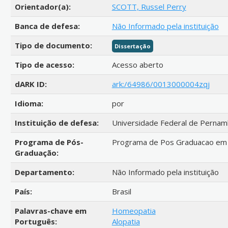
Orientador(a):
SCOTT, Russel Perry
Banca de defesa:
Não Informado pela instituição
Tipo de documento:
Dissertação
Tipo de acesso:
Acesso aberto
dARK ID:
ark:/64986/0013000004zqj
Idioma:
por
Instituição de defesa:
Universidade Federal de Perna
Programa de Pós-
Programa de Pos Graduacao em 
Graduação:
Departamento:
Não Informado pela instituição
País:
Brasil
Palavras-chave em
Homeopatia
Português:
Alopatia