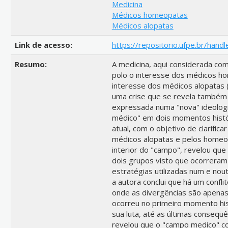
Medicina
Médicos homeopatas
Médicos alopatas
Link de acesso:
https://repositorio.ufpe.br/ha
Resumo:
A medicina, aqui considerada c
polo o interesse dos médicos h
interesse dos médicos alopatas 
uma crise que se revela também n
expressada numa "nova" ideologi
médico" em dois momentos histó
atual, com o objetivo de clarific
médicos alopatas e pelos homeop
interior do "campo", revelou que
dois grupos visto que ocorrera
estratégias utilizadas num e nou
a autora conclui que há um confli
onde as divergências são apenas
ocorreu no primeiro momento hi
sua luta, até as últimas conseqü
revelou que o "campo medico" c