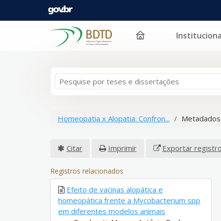
Instituciona
Pular para o conteúdo
Homeopatia x Alopatia: Confron...
Metadados 
Citar
Imprimir
Exportar registr
Registros relacionados
Efeito de vacinas alopática e
homeopática frente a Mycobacterium spp
em diferentes modelos animais