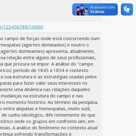
ndle/123456789/16990
omo campo de forças onde está concorrendo num
omeopatas (agertes dominados) e noutro o
(agertes dominantes) apresenta, atualmente,
a relação entre alguns de seus profissionais,
a que procura se impor. A análise do "campo
ricos; período de 1845 a 1854 e contexto
ar a sua estrutura e as estratégias usadas pelos
atas para fazer valer seus interesses no
 existe uma dinâmica nas relações daqueles
m mudanças na estrutura do campo e nas
tro momento histórico. Ao término da pesquisa,
to entre alopatas e homeopatas, muito sutil,
 de cunho ideológico, dife rentemente do que
stórico onde os grupos em confronto iam, em
ências. A análise do fenômeno no contexto atual
ortinua sofrendo transformações e