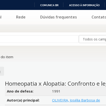
COMUNICA BR
ACESSO À INFORMAÇÃO
IR
l
Rede
Dúvidas frequentes
Contat
PARA
O
CONTEÚDO
do item
o
Homeopatia x Alopatia: Confronto e l
Detalhes bibliográficos
Ano de defesa:
1991
Autor(a) principal:
OLIVEIRA, Josélia Barbosa de