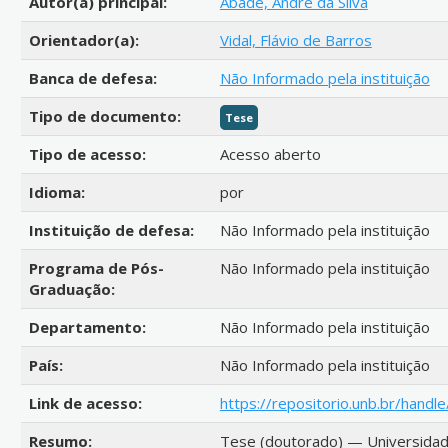
Autor(a) principal:
Abade, André da Silva
Orientador(a):
Vidal, Flávio de Barros
Banca de defesa:
Não Informado pela instituição
Tipo de documento:
Tese
Tipo de acesso:
Acesso aberto
Idioma:
por
Instituição de defesa:
Não Informado pela instituição
Programa de Pós-
Não Informado pela instituição
Graduação:
Departamento:
Não Informado pela instituição
País:
Não Informado pela instituição
Link de acesso:
https://repositorio.unb.br/hand
Resumo:
Tese (doutorado) — Universidade