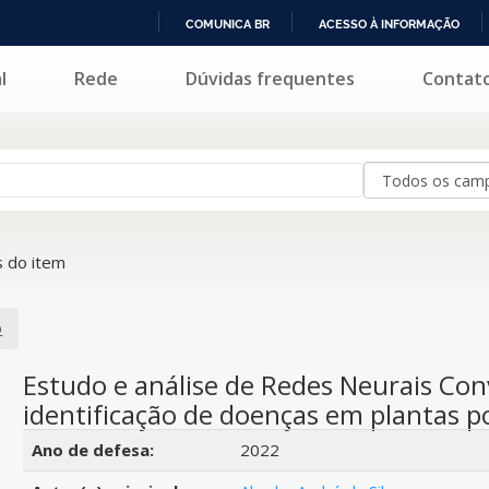
COMUNICA BR
ACESSO À INFORMAÇÃO
IR
l
Rede
Dúvidas frequentes
Contat
PARA
O
CONTEÚDO
 do item
o
Estudo e análise de Redes Neurais Con
identificação de doenças em plantas 
Detalhes bibliográficos
Ano de defesa:
2022