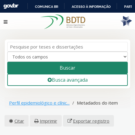
COMUNICA BR
ACESSO À INFORMAÇÃO
PARTI
IR
Pular para o conteúdo
PARA
O
CONTEÚDO
Buscar
Busca avançada
Perfil epidemiológico e clínic...
Metadados do item
Citar
Imprimir
Exportar registro