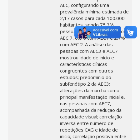
AEC, configurando uma
prevalência mínima estimada de
2,17 casos para cada 100.000
habitantes, sendo 75,3%
pessoas com AEC3, 15,1% com
AEC 7, 6,8% com AEC1 e 2,7%
com AEC 2. A análise das
pessoas com AEC3 e AEC7
mostrou idade de início e
características clínicas
congruentes com outros
estudos; predomínio do
subfenótipo 2 da AEC3;
alterações da marcha como
principal manifestação inicial e,
nas pessoas com AEC7,
acompanhada da redução da
capacidade visual; correlação
inversa entre número de
repetições CAG e idade de
início; correlação positiva entre