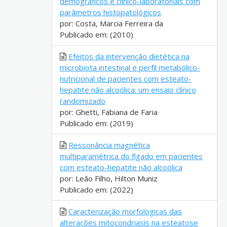
demográficos e clínico-laboratoriais com
parâmetros histopatológicos
por: Costa, Marcia Ferreira da
Publicado em: (2010)
Efeitos da intervenção dietética na
microbiota intestinal e perfil metabólico-
nutricional de pacientes com esteato-
hepatite não alcoólica: um ensaio clínico
randomizado
por: Ghetti, Fabiana de Faria
Publicado em: (2019)
Ressonância magnética
multiparamétrica do fígado em pacientes
com esteato-hepatite não alcoólica
por: Leão Filho, Hilton Muniz
Publicado em: (2022)
Caracterização morfologicas das
alterações mitocondriasis na esteatose