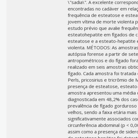
\"sadia\". A excelente correspon
encontradas no cadáver em relaç
frequência de esteatose e este
jovem vítima de morte violenta 
estudo prévio que avalie frequên
esteatohepatite em fígados de ca
esteatose e a esteato-hepatite 
violenta. MÉTODOS: As amostras
autópsia forense a partir de se
antropométricos e do fígado for
realizado em seis amostras obti
fígado. Cada amostra foi tratada
Perls, pricosirius e tricrômio d
presença de esteatose, esteato-
amostra apresentou uma média d
diagnosticada em 48,2% dos cas
prevalência de fígado gorduroso 
velhos, sendo a faixa etária mais
significativamente associados c
circunferência abdominal (p < 0,
assim como a presença de sidero
de esteatose hepática foi dete