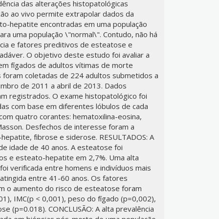
dência das alterações histopatológicas
ão ao vivo permite extrapolar dados da
ato-hepatite encontradas em uma população
para uma população \"normal\". Contudo, não há
cia e fatores preditivos de esteatose e
dáver. O objetivo deste estudo foi avaliar a
em fígados de adultos vítimas de morte
 foram coletadas de 224 adultos submetidos a
tembro de 2011 a abril de 2013. Dados
am registrados. O exame histopatológico foi
das com base em diferentes lóbulos de cada
 com quatro corantes: hematoxilina-eosina,
e Masson. Desfechos de interesse foram a
hepatite, fibrose e siderose. RESULTADOS: A
e idade de 40 anos. A esteatose foi
os e esteato-hepatite em 2,7%. Uma alta
foi verificada entre homens e indivíduos mais
 atingida entre 41-60 anos. Os fatores
om o aumento do risco de esteatose foram
001), IMC(p < 0,001), peso do fígado (p=0,002),
se (p=0.018). CONCLUSÃO: A alta prevalência
ctada em biópsias pós-morte de uma população