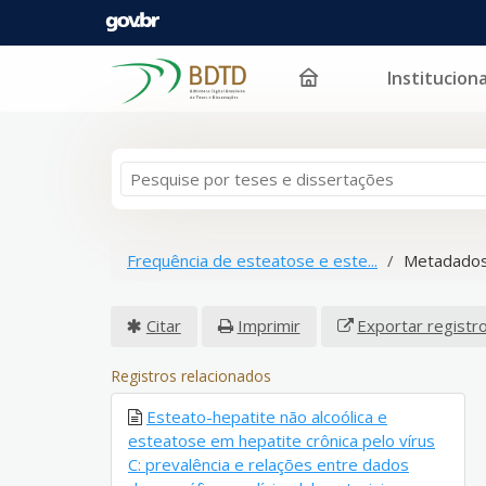
Instituciona
Pular para o conteúdo
Frequência de esteatose e este...
Metadados
Citar
Imprimir
Exportar registr
Registros relacionados
Esteato-hepatite não alcoólica e
esteatose em hepatite crônica pelo vírus
C: prevalência e relações entre dados