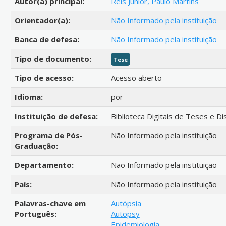
Autor(a) principal:
Reis Júnior, Paulo Martins
Orientador(a):
Não Informado pela instituição
Banca de defesa:
Não Informado pela instituição
Tipo de documento:
Tese
Tipo de acesso:
Acesso aberto
Idioma:
por
Instituição de defesa:
Biblioteca Digitais de Teses e D
Programa de Pós-
Não Informado pela instituição
Graduação:
Departamento:
Não Informado pela instituição
País:
Não Informado pela instituição
Palavras-chave em
Autópsia
Português:
Autopsy
Epidemiologia