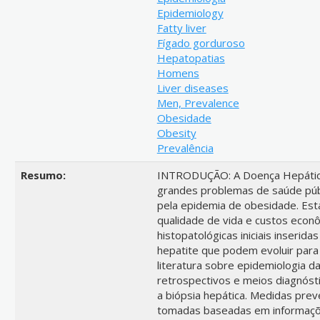
Epidemiology
Fatty liver
Fígado gorduroso
Hepatopatias
Homens
Liver diseases
Men, Prevalence
Obesidade
Obesity
Prevalência
Resumo:
INTRODUÇÃO: A Doença Hepátic
grandes problemas de saúde públ
pela epidemia de obesidade. Está
qualidade de vida e custos econ
histopatológicas iniciais inserid
hepatite que podem evoluir para
literatura sobre epidemiologia d
retrospectivos e meios diagnóst
a biópsia hepática. Medidas pre
tomadas baseadas em informaçõ