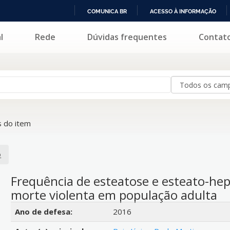
COMUNICA BR
ACESSO À INFORMAÇÃO
IR
l
Rede
Dúvidas frequentes
Contat
PARA
O
CONTEÚDO
 do item
o
Frequência de esteatose e esteato-hep
morte violenta em população adulta
Detalhes bibliográficos
Ano de defesa:
2016