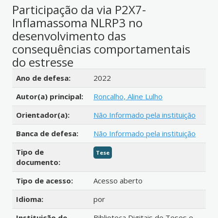
Participação da via P2X7-
Inflamassoma NLRP3 no
desenvolvimento das
consequências comportamentais
do estresse
Detalhes bibliográficos
Ano de defesa:
2022
Autor(a) principal:
Roncalho, Aline Lulho
Orientador(a):
Não Informado pela instituição
Banca de defesa:
Não Informado pela instituição
Tipo de
Tese
documento:
Tipo de acesso:
Acesso aberto
Idioma:
por
Instituição de
Biblioteca Digitais de Teses e