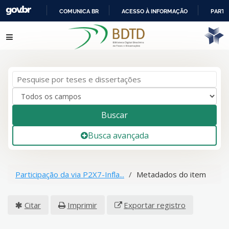
COMUNICA BR
ACESSO À INFORMAÇÃO
PARTI
IR
Pular para o conteúdo
PARA
O
CONTEÚDO
Buscar
Busca avançada
Participação da via P2X7-Infla...
Metadados do item
Citar
Imprimir
Exportar registro