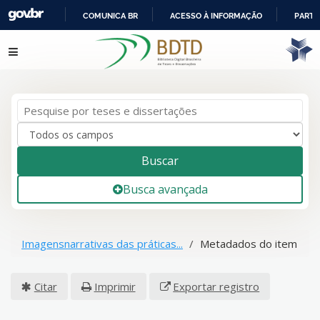
COMUNICA BR
ACESSO À INFORMAÇÃO
PARTI
IR
Pular para o conteúdo
PARA
O
CONTEÚDO
Buscar
Busca avançada
Imagensnarrativas das práticas...
Metadados do item
Citar
Imprimir
Exportar registro