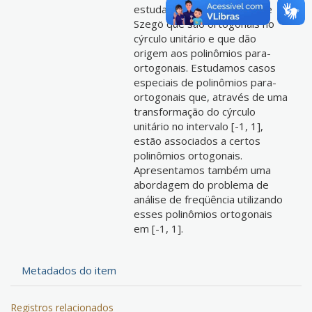
estudamos os polinômios de
Szegö que são ortogonais no
cýrculo unitário e que dão
origem aos polinômios para-
ortogonais. Estudamos casos
especiais de polinômios para-
ortogonais que, através de uma
transformação do cýrculo
unitário no intervalo [-1, 1],
estão associados a certos
polinômios ortogonais.
Apresentamos também uma
abordagem do problema de
análise de freqüência utilizando
esses polinômios ortogonais
em [-1, 1].
Metadados do item
Registros relacionados