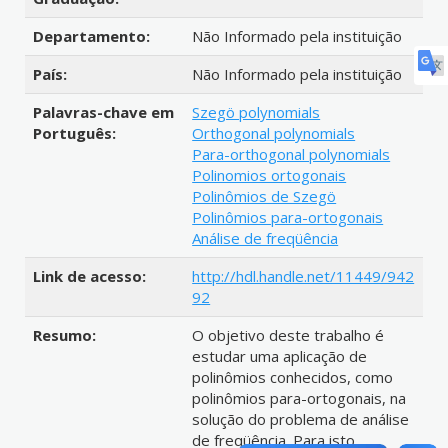
Departamento:
Não Informado pela instituição
País:
Não Informado pela instituição
Palavras-chave em
Szegö polynomials
Português:
Orthogonal polynomials
Para-orthogonal polynomials
Polinomios ortogonais
Polinômios de Szegö
Polinômios para-ortogonais
Análise de freqüência
Link de acesso:
http://hdl.handle.net/11449/942
92
Resumo:
O objetivo deste trabalho é
estudar uma aplicação de
polinômios conhecidos, como
polinômios para-ortogonais, na
solução do problema de análise
de freqüência. Para isto,