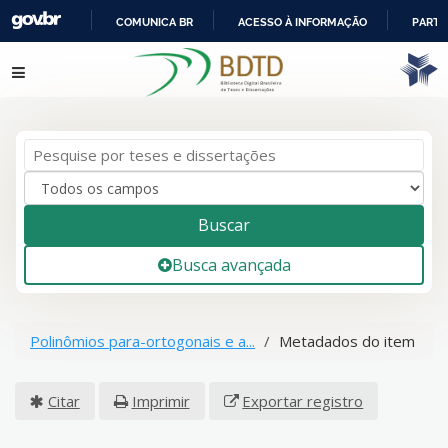
COMUNICA BR
ACESSO À INFORMAÇÃO
PARTI
IR
Pular para o conteúdo
PARA
O
CONTEÚDO
Buscar
Busca avançada
Polinômios para-ortogonais e a...
Metadados do item
Citar
Imprimir
Exportar registro