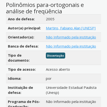
Polinômios para-ortogonais e
análise de freqüência
Detalhes bibliográficos
Ano de defesa:
2005
Autor(a) principal:
Martins, Fabiano Alan [UNESP]
Orientador(a):
Não Informado pela instituição
Banca de defesa:
Não Informado pela instituição
Tipo de
Dissertação
documento:
Tipo de acesso:
Acesso aberto
Idioma:
por
Instituição de
Universidade Estadual Paulista
defesa:
(Unesp)
Programa de Pós-
Não Informado pela instituição
Graduação: