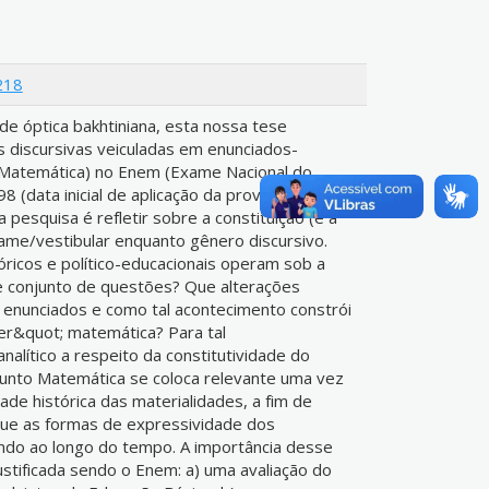
218
de óptica bakhtiniana, esta nossa tese
 discursivas veiculadas em enunciados-
 Matemática) no Enem (Exame Nacional do
 (data inicial de aplicação da prova) até o
pesquisa é refletir sobre a constituição (e a
me/vestibular enquanto gênero discursivo.
ricos e político-educacionais operam sob a
 conjunto de questões? Que alterações
es enunciados e como tal acontecimento constrói
r&quot; matemática? Para tal
alítico a respeito da constitutividade do
unto Matemática se coloca relevante uma vez
de histórica das materialidades, a fim de
ue as formas de expressividade dos
do ao longo do tempo. A importância desse
stificada sendo o Enem: a) uma avaliação do