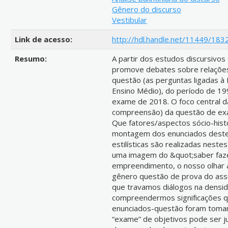
Gênero do discurso
Vestibular
Link de acesso:
http://hdl.handle.net/11449/183
Resumo:
A partir dos estudos discursivos 
promove debates sobre relações
questão (as perguntas ligadas à
Ensino Médio), do período de 1998
exame de 2018. O foco central da 
compreensão) da questão de exa
Que fatores/aspectos sócio-histó
montagem dos enunciados deste
estilísticas são realizadas nest
uma imagem do &quot;saber faze
empreendimento, o nosso olhar an
gênero questão de prova do ass
que travamos diálogos na densida
compreendermos significações q
enunciados-questão foram toman
“exame” de objetivos pode ser ju