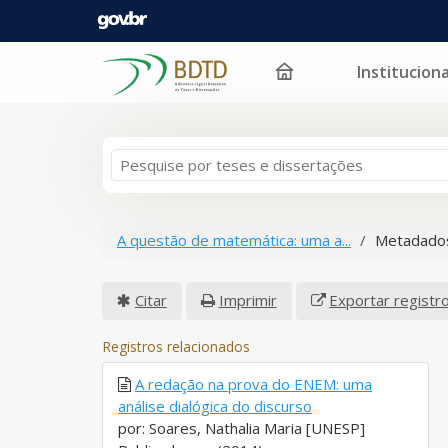
Instituciona
Pular para o conteúdo
A questão de matemática: uma a...
Metadados
Citar
Imprimir
Exportar registr
Registros relacionados
A redação na prova do ENEM: uma
análise dialógica do discurso
por: Soares, Nathalia Maria [UNESP]