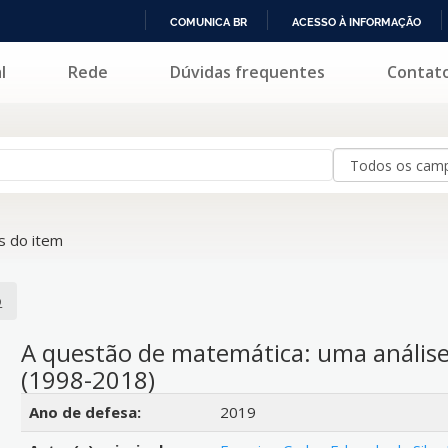
COMUNICA BR
ACESSO À INFORMAÇÃO
IR
l
Rede
Dúvidas frequentes
Contat
PARA
O
CONTEÚDO
 do item
o
A questão de matemática: uma análise
(1998-2018)
Detalhes bibliográficos
Ano de defesa:
2019