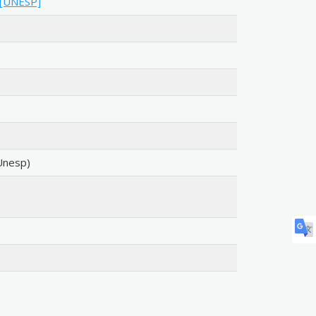
a [UNESP]
Unesp)