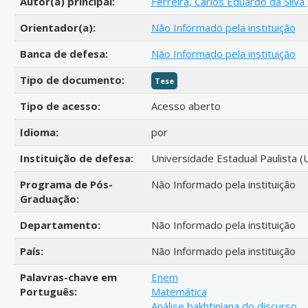
Autor(a) principal:
Ferreira, Carlos Eduardo da Silv
Orientador(a):
Não Informado pela instituição
Banca de defesa:
Não Informado pela instituição
Tipo de documento:
Tese
Tipo de acesso:
Acesso aberto
Idioma:
por
Instituição de defesa:
Universidade Estadual Paulista (
Programa de Pós-
Não Informado pela instituição
Graduação:
Departamento:
Não Informado pela instituição
País:
Não Informado pela instituição
Palavras-chave em
Enem
Português:
Matemática
Análise bakhtiniana do discurso